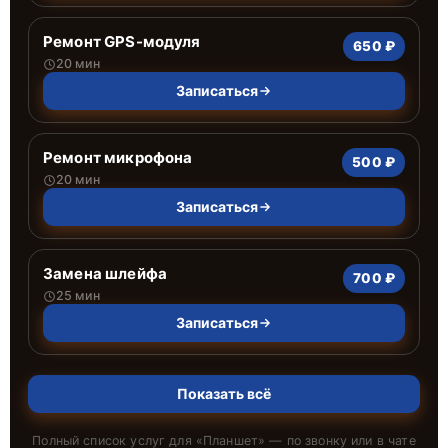
Ремонт GPS-модуля
650 ₽
20 мин
Записаться
Ремонт микрофона
500 ₽
20 мин
Записаться
Замена шлейфа
700 ₽
25 мин
Записаться
Показать всё
Полный список услуг для «
Планшет
» — по звонку или в чате