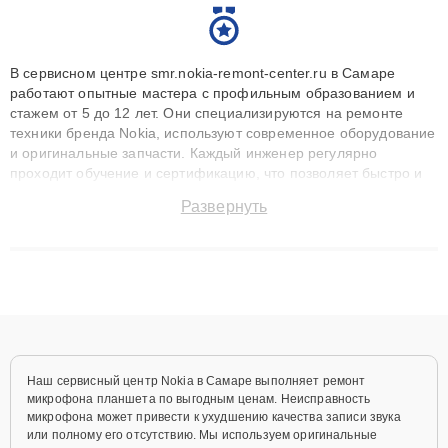
В сервисном центре smr.nokia-remont-center.ru в Самаре
работают опытные мастера с профильным образованием и
стажем от 5 до 12 лет. Они специализируются на ремонте
техники бренда Nokia, используют современное оборудование
и оригинальные запчасти. Каждый инженер регулярно
проходит обучение и сертификацию, что позволяет быстро и
точноdiagnostikировать поломки и восстанавливать технику с
Развернуть
сохранением гарантии до 3 лет. Наши мастера решают
сложные случаи: от замены матриц и материнских плат до
ремонта после залития и восстановления данных. Благодаря
высокой квалификации и ответственному подходу клиенты
получают быстрый, качественный ремонт и понятные
объяснения по результатам диагностики.
Наш сервисный центр Nokia в Самаре выполняет ремонт
микрофона планшета по выгодным ценам. Неисправность
микрофона может привести к ухудшению качества записи звука
или полному его отсутствию. Мы используем оригинальные