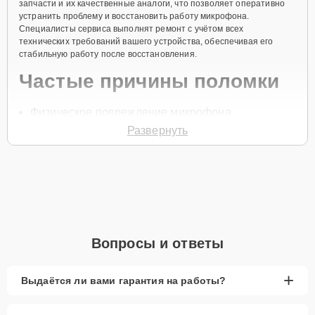
запчасти и их качественные аналоги, что позволяет оперативно
устранить проблему и восстановить работу микрофона.
Специалисты сервиса выполнят ремонт с учётом всех
технических требований вашего устройства, обеспечивая его
стабильную работу после восстановления.
Частые причины поломки
Физическое повреждение микрофона
Развернуть
Попадание влаги
Засорение звукового канала
Неисправность контактов
Сбой в работе программного обеспечения
Чтобы записаться на ремонт микрофона, позвоните по телефону
+7 (846) 219-26-47 или оставьте
Заявку на сайте
. Специалист
Вопросы и ответы
свяжется с вами в течение одной минуты для уточнения всех
вопросов и записи на диагностику и ремонт.
Главные особенности
+
Выдаётся ли вами гарантия на работы?
сервиса